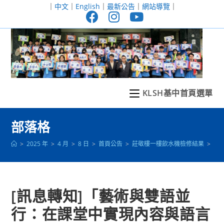
跳
｜
中文
｜
English
｜
最新公告
｜
網站導覽
｜
轉
至
主
要
內
容
KLSH基中首頁選單
部落格
>
2025 年
>
4 月
>
8 日
>
首頁公告
>
莊敬樓一樓飲水機檢修結果
>
[
[訊息轉知]「藝術與雙語並
行：在課堂中實現內容與語言