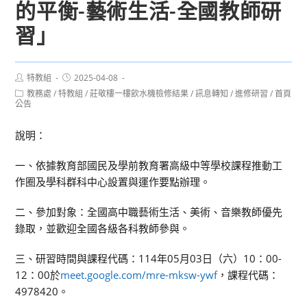
的平衡-藝術生活-全國教師研
習」
Post
Post
特教組
2025-04-08
author:
published:
Post
教務處
/
特教組
/
莊敬樓一樓飲水機檢修結果
/
訊息轉知
/
進修研習
/
首頁
category:
公告
說明：
一、依據教育部國民及學前教育署高級中等學校課程推動工
作圈及學科群科中心設置與運作要點辦理。
二、參加對象：全國高中職藝術生活、美術、音樂教師優先
錄取，並歡迎全國各級各科教師參與。
三、研習時間與課程代碼：114年05月03日（六）10：00-
12：00於
meet.google.com/mre-mksw-ywf
，課程代碼：
4978420。