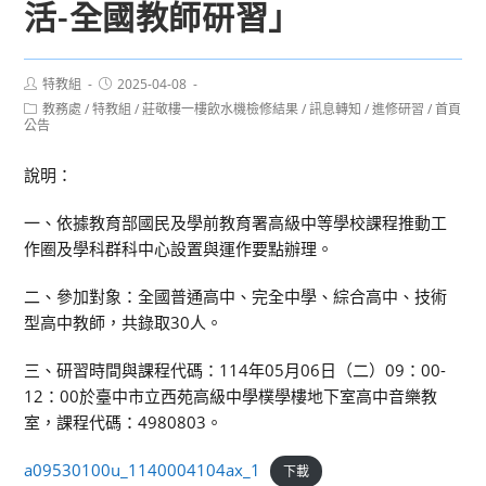
活-全國教師研習」
Post
Post
特教組
2025-04-08
author:
published:
Post
教務處
/
特教組
/
莊敬樓一樓飲水機檢修結果
/
訊息轉知
/
進修研習
/
首頁
category:
公告
說明：
一、依據教育部國民及學前教育署高級中等學校課程推動工
作圈及學科群科中心設置與運作要點辦理。
二、參加對象：全國普通高中、完全中學、綜合高中、技術
型高中教師，共錄取30人。
三、研習時間與課程代碼：114年05月06日（二）09：00-
12：00於臺中市立西苑高級中學樸學樓地下室高中音樂教
室，課程代碼：4980803。
a09530100u_1140004104ax_1
下載