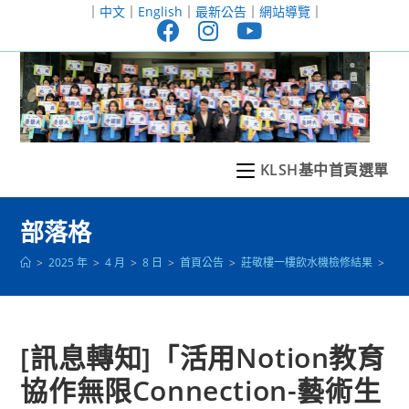
跳
｜
中文
｜
English
｜
最新公告
｜
網站導覽
｜
轉
至
主
要
內
容
KLSH基中首頁選單
部落格
>
2025 年
>
4 月
>
8 日
>
首頁公告
>
莊敬樓一樓飲水機檢修結果
>
[訊
[訊息轉知]「活用Notion教育
協作無限Connection-藝術生