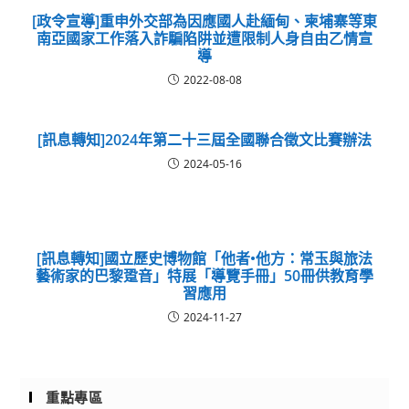
[政令宣導]重申外交部為因應國人赴緬甸、柬埔寨等東
南亞國家工作落入詐騙陷阱並遭限制人身自由乙情宣
導
2022-08-08
[訊息轉知]2024年第二十三屆全國聯合徵文比賽辦法
2024-05-16
[訊息轉知]國立歷史博物館「他者•他方：常玉與旅法
藝術家的巴黎跫音」特展「導覽手冊」50冊供教育學
習應用
2024-11-27
重點專區