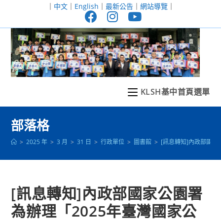
跳
｜
中文
｜
English
｜
最新公告
｜
網站導覽
｜
轉
至
主
要
內
容
KLSH基中首頁選單
部落格
>
2025 年
>
3 月
>
31 日
>
行政單位
>
圖書館
>
[訊息轉知]內政部國
[訊息轉知]內政部國家公園署
為辦理「2025年臺灣國家公