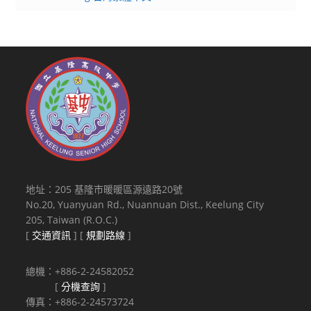
地址：205 基隆市暖暖區源遠路20號
No.20, Yuanyuan Rd., Nuannuan Dist., Keelung City
205, Taiwan (R.O.C.)
[
交通資訊
] [
規劃路線
]
總機：+886-2-24582052
[
分機查詢
]
傳真：+886-2-24573724