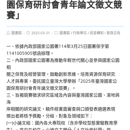
園保育研討會青年論文徵文競
賽」
Post
Post
Post
圖書館
2025-03-31
圖書館
/
行政單位
/
訊息轉知
/
首頁公告
author:
published:
category:
一、依據內政部國家公園署114年3月25日園署保字第
1141005905號函辦理。
二、內政部國家公園署為推動年輕世代關心並參與國家公園
相
關之保育及經營管理，鼓勵創新思維，培育資源保育研究
人才與專業，委託國立臺灣大學舉辦「2025年臺灣國家公
園保育研討會青年論文徵文競賽」。
三、旨揭競賽徵求研究區域及內容與臺灣國家公園、濕地與
海
岸相關的研究論文，稿件經書面審查與口頭發表遴選表現
傑出者將核予獎勵。分組、對象及領域如下：
(一)小論文組：國內各大專院校（含非學校型態實驗教育學
生）、高中在校生。小論文主題分「人文社會科學」與