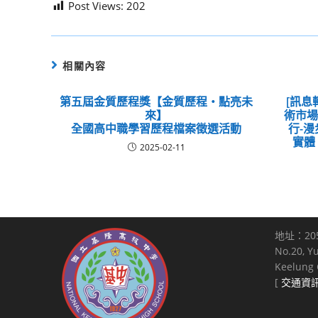
Post Views:
202
相關內容
第五屆金質歷程獎【金質歷程・點亮未
[訊息
來】
術市
全國高中職學習歷程檔案徵選活動
行-
實體
2025-02-11
地址：20
No.20, Y
Keelung C
[
交通資