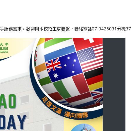
需求，歡迎與本校招生處聯繫，聯絡電話07-3426031分機3711