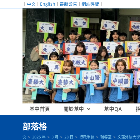
跳
｜
中文
｜
English
｜
最新公告
｜
網站導覽
｜
轉
至
主
要
內
容
基中首頁
關於基中
基中QA
部落格
>
2025 年
>
3 月
>
28 日
>
行政單位
>
輔導室
>
文藻外語大學舉