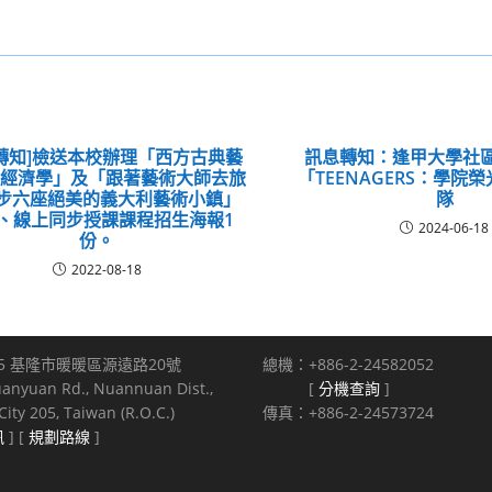
轉知]檢送本校辦理「西方古典藝
訊息轉知：逢甲大學社
場經濟學」及「跟著藝術大師去旅
「TEENAGERS：學院
漫步六座絕美的義大利藝術小鎮」
隊
、線上同步授課課程招生海報1
2024-06-18
份。
2022-08-18
5 基隆市暖暖區源遠路20號
總機：+886-2-24582052
uanyuan Rd., Nuannuan Dist.,
[
分機查詢
]
ity 205, Taiwan (R.O.C.)
傳真：+886-2-24573724
訊
] [
規劃路線
]