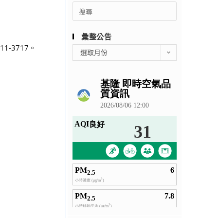
Search
for:
彙整公告
-3717。
彙
選取月份
整
公
告