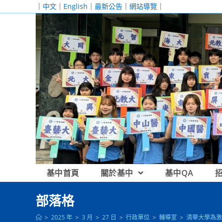
跳
｜
中文
｜
English
｜
最新公告
｜
網站導覽
｜
轉
至
主
要
內
容
基中首頁
關於基中
基中QA
部落格
>
2025 年
>
3 月
>
27 日
>
行政單位
>
輔導室
>
清華大學為激