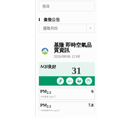
Search
for:
彙整公告
彙
選取月份
整
公
告