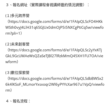
３、報名網址（實際課程會視講師邀約情況調整）：
(１)多元跨界營
（https://docs.google.com/forms/d/e/1FAIpQLScFO4HKk
WSth0vyJ4LlH31q6SGJUx0dmOjP5i5NXCgPtiCq5w/viewfo
rm?pli=1）
(２)未來創客營
（https://docs.google.com/forms/d/e/1FAIpQLSc2yYxKTj
GkL9GcUMAeWsQZaSeTJBl27lRzkMmQ45XH1FU7OA/vie
wform）
(３)數位探索營
（https://docs.google.com/forms/d/e/1FAIpQLSdbBWSx2
6k4lKSoF_MLmorYxsxoqr2Wl6yPYYcXar967u1VpQ/viewfo
rm）
４、報名流程：