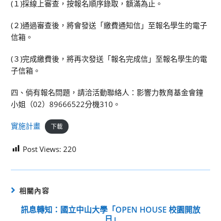
(１)採線上審查，按報名順序錄取，額滿為止。
(２)通過審查後，將會發送「繳費通知信」至報名學生的電子
信箱。
(３)完成繳費後，將再次發送「報名完成信」至報名學生的電
子信箱。
四、倘有報名問題，請洽活動聯絡人：影響力教育基金會鐘
小姐（02）89666522分機310。
實施計畫
下載
Post Views:
220
相關內容
訊息轉知：國立中山大學「OPEN HOUSE 校園開放
日｣