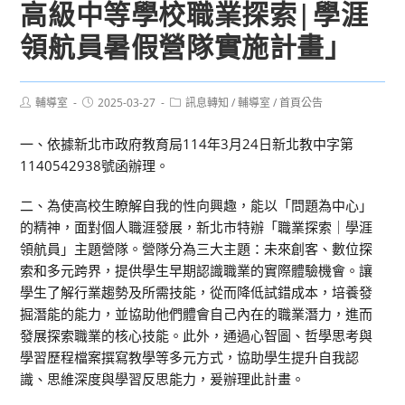
高級中等學校職業探索|學涯
領航員暑假營隊實施計畫」
Post
Post
Post
輔導室
2025-03-27
訊息轉知
/
輔導室
/
首頁公告
author:
published:
category:
一、依據新北市政府教育局114年3月24日新北教中字第
1140542938號函辦理。
二、為使高校生瞭解自我的性向興趣，能以「問題為中心」
的精神，面對個人職涯發展，新北市特辦「職業探索｜學涯
領航員」主題營隊。營隊分為三大主題：未來創客、數位探
索和多元跨界，提供學生早期認識職業的實際體驗機會。讓
學生了解行業趨勢及所需技能，從而降低試錯成本，培養發
掘潛能的能力，並協助他們體會自己內在的職業潛力，進而
發展探索職業的核心技能。此外，通過心智圖、哲學思考與
學習歷程檔案撰寫教學等多元方式，協助學生提升自我認
識、思維深度與學習反思能力，爰辦理此計畫。