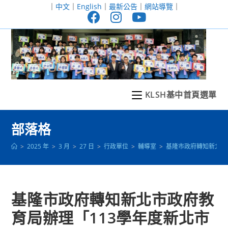
跳
｜
中文
｜
English
｜
最新公告
｜
網站導覽
｜
轉
至
主
要
內
容
KLSH基中首頁選單
部落格
>
2025 年
>
3 月
>
27 日
>
行政單位
>
輔導室
>
基隆市政府轉知新北市
基隆市政府轉知新北市政府教
育局辦理「113學年度新北市