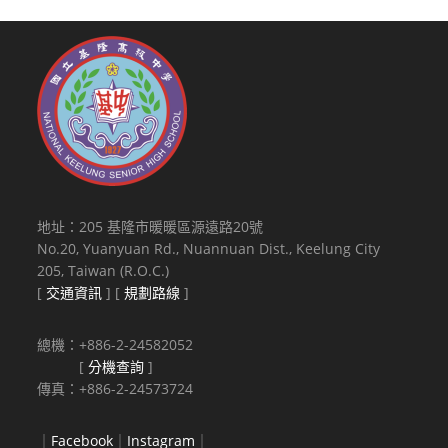
地址：205 基隆市暖暖區源遠路20號
No.20, Yuanyuan Rd., Nuannuan Dist., Keelung City
205, Taiwan (R.O.C.)
[
交通資訊
] [
規劃路線
]
總機：+886-2-24582052
[
分機查詢
]
傳真：+886-2-24573724
｜
Facebook
｜
Instagram
｜