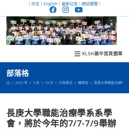
跳
｜
中文
｜
English
｜
最新公告
｜
網站導覽
｜
轉
至
主
要
內
容
KLSH基中首頁選單
部落格
>
2025 年
>
3 月
>
19 日
>
行政單位
>
輔導室
>
長庚大學職能治療學系系
長庚大學職能治療學系系學
會，將於今年的7/7-7/9舉辦