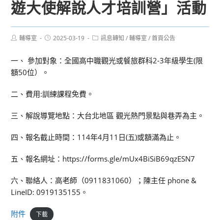
遊大使解說人才培訓營」活動
Post
Post
Post
輔導室
2025-03-19
訊息轉知
/
輔導室
/
首頁公告
author:
published:
category:
一、 參加對象：全國高中職觀光或餐旅群科2-3年級學生(限
額50位）。
二、費用:訓練課程免費。
三、解說導覽地點：大台北地區 觀光熱門景點與巷弄為主。
四、報名截止時間：114年4月11日(五)或額滿為止。
五、報名網址：https://forms.gle/mUx4BiSiB69qzESN7
六、聯絡人：高老師（0911831060）；陳主任 phone &
LineID: 0919135155。
附件
下載