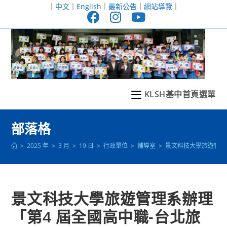
跳
｜
中文
｜
English
｜
最新公告
｜
網站導覽
｜
轉
至
主
要
內
容
KLSH基中首頁選單
部落格
>
2025 年
>
3 月
>
19 日
>
行政單位
>
輔導室
>
景文科技大學旅遊管理
景文科技大學旅遊管理系辦理
「第4 屆全國高中職-台北旅