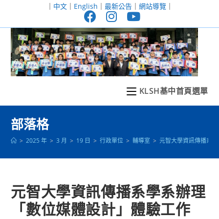
跳
｜
中文
｜
English
｜
最新公告
｜
網站導覽
｜
轉
至
主
要
內
容
KLSH基中首頁選單
部落格
>
2025 年
>
3 月
>
19 日
>
行政單位
>
輔導室
>
元智大學資訊傳播系學
元智大學資訊傳播系學系辦理
「數位媒體設計」體驗工作