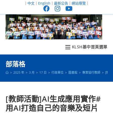
跳
｜
中文
｜
English
｜
最新公告
｜
網站導覽
｜
轉
至
主
要
內
容
KLSH基中首頁選單
部落格
>
2025 年
>
3 月
>
17 日
>
行政單位
>
圖書館
>
專案協行教師
>
[教
[教師活動]AI生成應用實作#
用AI打造自己的音樂及短片