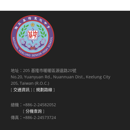
地址：205 基隆市暖暖區源遠路20號
No.20, Yuanyuan Rd., Nuannuan Dist., Keelung City
205, Taiwan (R.O.C.)
[
交通資訊
] [
規劃路線
]
總機：+886-2-24582052
[
分機查詢
]
傳真：+886-2-24573724