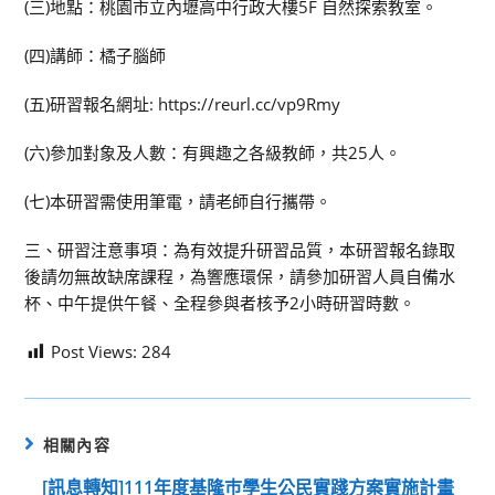
(三)地點：桃園市立內壢高中行政大樓5F 自然探索教室。
(四)講師：橘子腦師
(五)研習報名網址: https://reurl.cc/vp9Rmy
(六)參加對象及人數：有興趣之各級教師，共25人。
(七)本研習需使用筆電，請老師自行攜帶。
三、研習注意事項：為有效提升研習品質，本研習報名錄取
後請勿無故缺席課程，為響應環保，請參加研習人員自備水
杯、中午提供午餐、全程參與者核予2小時研習時數。
Post Views:
284
相關內容
[訊息轉知]111年度基隆巿學生公民實踐方案實施計畫