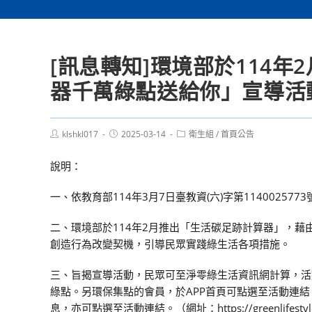
[訊息轉知]環境部於114年
器千萬綠點送給你」宣導活
Post
Post
Post
klshkl017
2025-03-14
衛生組
/
首頁公告
author:
published:
category:
說明：
一、依教育部114年3月7日臺教資(六)字第114002577
二、環境部於114年2月推出「生活碳足跡計算器」，
創造行為改變契機，引導民眾實踐綠生活各項措施。
三、旨揭宣導活動，民眾可至淨零綠生活資訊網計算，活
綠點。另環保集點的會員，於APP首頁可點選至活動連結
息，亦可點選至活動連結。（網址：https://greenlifestyle.mo