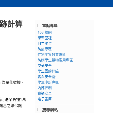
足跡計算
重點專區
108 課綱
學習歷程
自主學習
防疫專區
性別平等教育專區
防制學生藥物濫用專區
交通安全
學生團體保險
職業安全衛生
行為量化數據，
學生申訴專區
內部控制
資通安全
電子書庫
可送早鳥禮1萬
要訊息之環保訊
搜尋網站