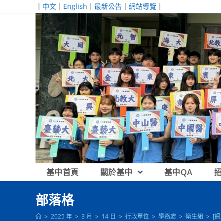
跳
｜
中文
｜
English
｜
最新公告
｜
網站導覽
｜
轉
至
主
要
內
容
基中首頁
關於基中
基中QA
部落格
>
2025 年
>
3 月
>
14 日
>
行政單位
>
學務處
>
衛生組
>
[