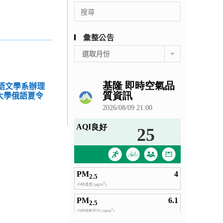
Search
for:
彙整公告
彙
選取月份
整
公
告
國語文學系辦理
江大學俄語夏令