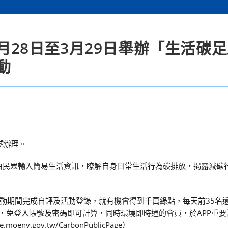
2月28日至3月29日舉辦「生活碳
動
3號辦理。
藉由民眾輸入簡易生活資訊，瞭解自身日常生活行為碳排放，揭露減碳
動期間完成自評及活動登錄，就有機會得到千萬綠點，每天前35名還
，免登入帳號及密碼即可計算，同時環境即時通的會員，於APP重
env.gov.tw/CarbonPublicPage）