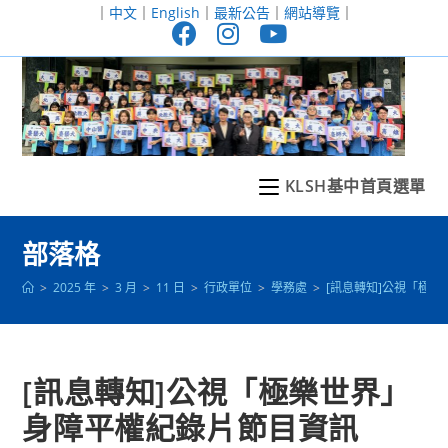
跳
｜
中文
｜
English
｜
最新公告
｜
網站導覽
｜
轉
至
主
要
內
容
KLSH基中首頁選單
部落格
>
2025 年
>
3 月
>
11 日
>
行政單位
>
學務處
>
[訊息轉知]公視「極
[訊息轉知]公視「極樂世界」
身障平權紀錄片節目資訊