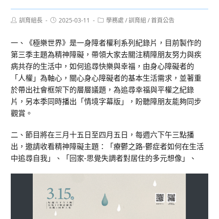
Post
Post
Post
訓育組長
2025-03-11
學務處
/
訓育組
/
首頁公告
author:
published:
category:
一、《極樂世界》是一身障者權利系列紀錄片，目前製作的
第三季主題為精神障礙，帶領大家去關注精障朋友努力與疾
病共存的生活中，如何追尋快樂與幸福，由身心障礙者的
「人權」為軸心，關心身心障礙者的基本生活需求，並著重
於帶出社會框架下的層層議題，為追尋幸福與平權之紀錄
片，另本季同時播出「情境字幕版」，盼聽障朋友能夠同步
觀賞。
二、節目將在三月十五日至四月五日，每週六下午三點播
出，邀請收看精神障礙主題：「療鬱之路-鬱症者如何在生活
中追尋自我」、「回家-思覺失調者對居住的多元想像」、