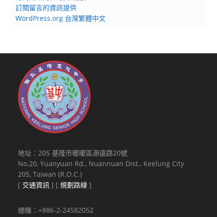
訂閱留言的資訊提供
WordPress.org 台灣繁體中文
地址：205 基隆市暖暖區源遠路20號
No.20, Yuanyuan Rd., Nuannuan Dist., Keelung City
205, Taiwan (R.O.C.)
[
交通資訊
] [
規劃路線
]
總機：+886-2-24582052