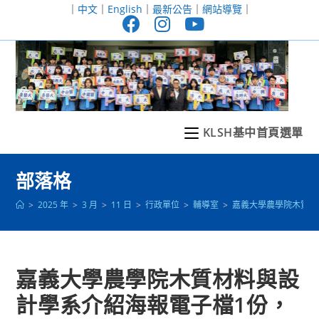
跳
｜
中文
｜
English
｜
最新公告
｜
網站導覽
｜
轉
至
主
要
內
容
KLSH基中首頁選單
部落格
>
2025 年
>
3 月
>
11 日
>
行政單位
>
輔導室
>
嘉義大學農學院木質材
嘉義大學農學院木質材料與設
計學系介紹海報電子檔1份，