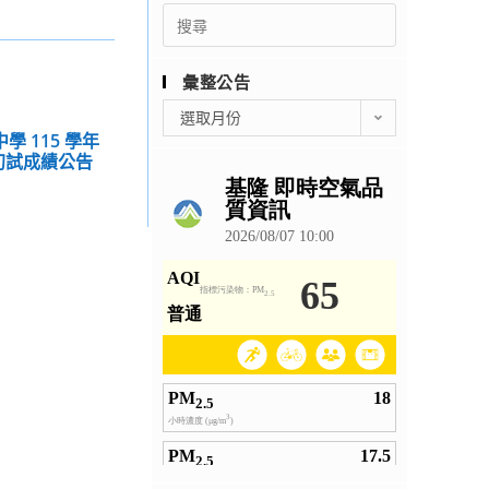
Search
for:
彙整公告
彙
選取月份
整
學 115 學年
公
初試成績公告
告