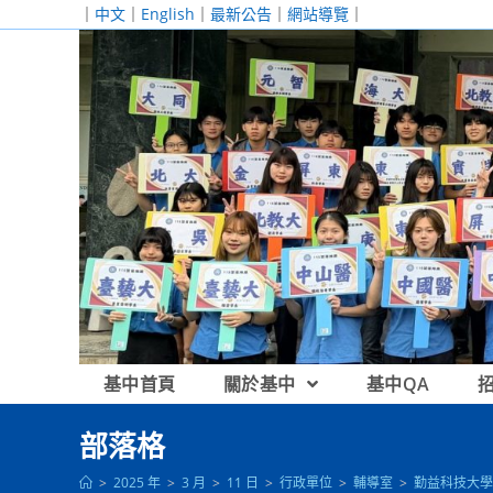
跳
｜
中文
｜
English
｜
最新公告
｜
網站導覽
｜
轉
至
主
要
內
容
基中首頁
關於基中
基中QA
部落格
>
2025 年
>
3 月
>
11 日
>
行政單位
>
輔導室
>
勤益科技大學