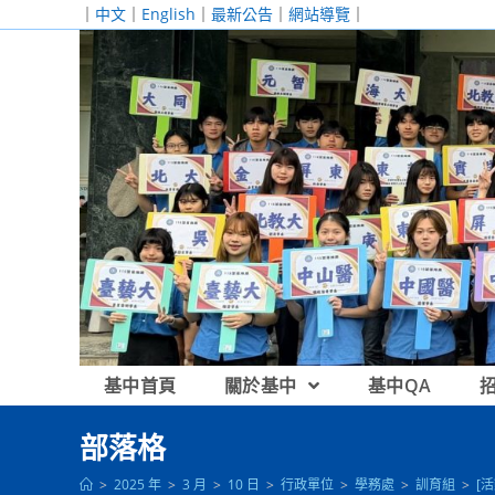
跳
｜
中文
｜
English
｜
最新公告
｜
網站導覽
｜
轉
至
主
要
內
容
基中首頁
關於基中
基中QA
部落格
>
2025 年
>
3 月
>
10 日
>
行政單位
>
學務處
>
訓育組
>
[