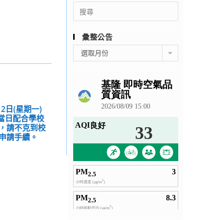
Search
for:
彙整公告
彙
選取月份
整
公
告
2日(星期一)
，當日配合學校
，請不克到校
申請手續。