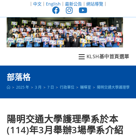
跳
｜
中文
｜
English
｜
最新公告
｜
網站導覽
｜
轉
至
主
要
內
容
KLSH基中首頁選單
部落格
>
2025 年
>
3 月
>
7 日
>
行政單位
>
輔導室
>
陽明交通大學護理學系於本
陽明交通大學護理學系於本
(114)年3月舉辦3場學系介紹