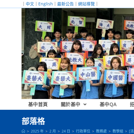
跳
｜
中文
｜
English
｜
最新公告
｜
網站導覽
｜
轉
至
主
要
內
容
基中首頁
關於基中
基中QA
部落格
>
2025 年
>
2 月
>
24 日
>
行政單位
>
教務處
>
教學組
>
[