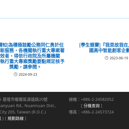
轉知]為積極鼓勵公務同仁勇於任
[學生競賽]『我思故我在
創新服務，各機關執行重大專案著
國高中智能創客企
績效者，得依行政院及所屬機關
2023-06-19
）執行重大專案獎勵要點規定核予
獎勵，請參閱。
2024-09-23
5 基隆市暖暖區源遠路20號
總機：+886-2-24582052
uanyuan Rd., Nuannuan Dist.,
[
分機查詢
]
ity 205, Taiwan (R.O.C.)
傳真：+886-2-24573724
訊
] [
規劃路線
]