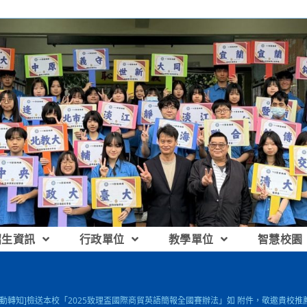
招生資訊
行政單位
教學單位
智慧校園
活動轉知]檢送本校「2025致理盃國際商貿英語簡報全國賽辦法」如 附件，敬邀貴校