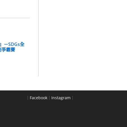
』－SDGs全
劃爭霸賽
｜
Facebook
｜
Instagram
｜