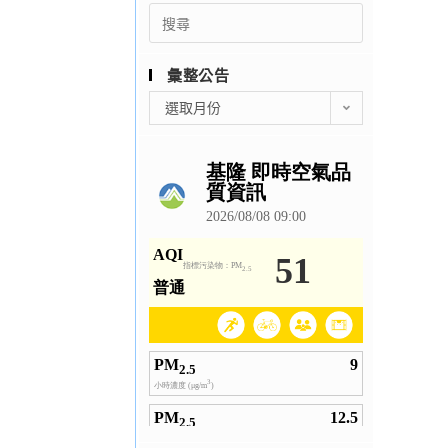
Search
for:
彙整公告
彙
選取月份
整
公
告