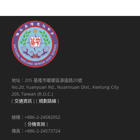
地址：205 基隆市暖暖區源遠路20號
No.20, Yuanyuan Rd., Nuannuan Dist., Keelung City
205, Taiwan (R.O.C.)
[
交通資訊
] [
規劃路線
]
總機：+886-2-24582052
[
分機查詢
]
傳真：+886-2-24573724