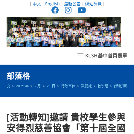
跳
｜
中文
｜
English
｜
最新公告
｜
網站導覽
｜
轉
至
主
要
內
容
KLSH基中首頁選單
部落格
>
2025 年
>
2 月
>
21 日
>
行政單位
>
教務處
>
教學組
>
[活動轉知]
[活動轉知]邀請 貴校學生參與
安得烈慈善協會「第十屆全國