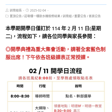
Post
Post
訓育組長
2025-02-04
author:
published:
Post
置頂公告
/
莊敬樓一樓飲水機檢修結果
/
訓育組
/
重要公告
/
首頁公告
category:
本學期開學日僅訂於 114 年 2 月 11 日(星期
二)，流程如下，請各位同學與家長參閱：
◎開學典禮為重大集會活動，請著全套藍色制
服出席！下午依各班級課表正常授課。