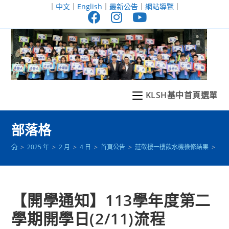
跳
｜
中文
｜
English
｜
最新公告
｜
網站導覽
｜
轉
至
主
要
內
容
KLSH基中首頁選單
部落格
>
2025 年
>
2 月
>
4 日
>
首頁公告
>
莊敬樓一樓飲水機檢修結果
>
【開
【開學通知】113學年度第二
學期開學日(2/11)流程