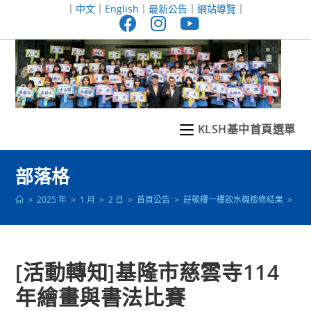
跳
｜
中文
｜
English
｜
最新公告
｜
網站導覽
｜
轉
至
主
要
內
容
KLSH基中首頁選單
部落格
>
2025 年
>
1 月
>
2 日
>
首頁公告
>
莊敬樓一樓飲水機檢修結果
>
[
[活動轉知]基隆市慈雲寺114
年繪畫與書法比賽