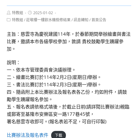
Post
Post
特教組
2025-01-02
author:
published:
Post
特教組
/
莊敬樓一樓飲水機檢修結果
/
訊息轉知
/
首頁公告
category:
主旨：慈雲寺為慶祝建國114年，於春節期間舉辦繪畫與書法
比賽，邀請本市各級學校參加，敦請 貴校鼓勵學生踴躍參
加。
說明：
一、依本寺管理委員會決議辦理。
二、繪畫比賽訂於114年2月2日(星期日)舉辦。
三、書法比賽訂於114年2月3日(星期一)舉辦。
四、隨函附上本比賽辦法及報名表各乙份，均如附件，請鼓
勵學生踴躍報名參加。
五、報名表請依格式填後，於截止日前(請詳閱比賽辦法)親臨
或郵寄至基隆市安樂區安一路177巷45號，
署名慈雲寺收即可。(報名表若不足，可自行印製)
比賽辦法及報名表件
下載