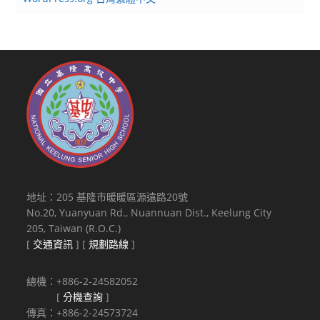
地址：205 基隆市暖暖區源遠路20號
No.20, Yuanyuan Rd., Nuannuan Dist., Keelung City
205, Taiwan (R.O.C.)
[
交通資訊
] [
規劃路線
]
總機：+886-2-24582052
[
分機查詢
]
傳真：+886-2-24573724