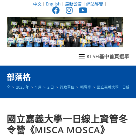
跳
｜
中文
｜
English
｜
最新公告
｜
網站導覽
｜
轉
至
主
要
內
容
KLSH基中首頁選單
部落格
>
2025 年
>
1 月
>
2 日
>
行政單位
>
輔導室
>
國立嘉義大學一日線上資管
國立嘉義大學一日線上資管冬
令營《MISCA MOSCA》