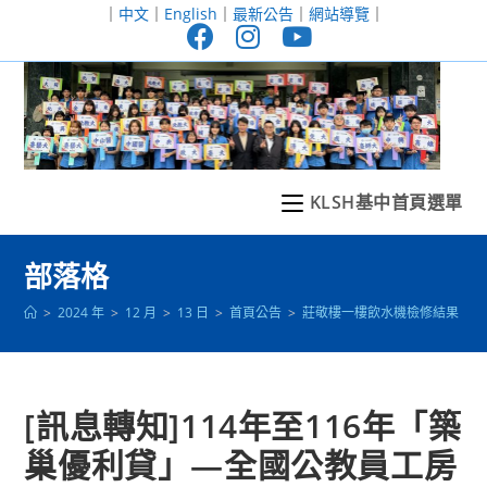
跳
｜
中文
｜
English
｜
最新公告
｜
網站導覽
｜
轉
至
主
要
內
容
KLSH基中首頁選單
部落格
>
2024 年
>
12 月
>
13 日
>
首頁公告
>
莊敬樓一樓飲水機檢修結果
>
[訊息轉知]114年至116年「築
巢優利貸」—全國公教員工房