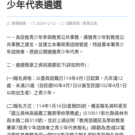
少年代表遴選
Post
Post
Post
訓育組長
2024-12-12
活動訊息
/
首頁公告
author:
published:
category:
一、為促進青少年參與教育公共事務，廣徵青少年對教育公
共事務之建言，並建立本署政策諮詢管道，特設置本署青少
年諮詢會，透過公開遴選青少年代表。
二、遴選簡章之資訊摘要如下(詳如附件)：
(一)報名資格：以委員就職日114年4月1日起算，凡年滿12
歲、未滿25歲（自民國90年4月1日以後至民國102年4月1日
以前出生者）之青少年。
(二)報名方式：114年1月16日(星期四)前，備妥報名資料寄至
「國立員林高級農工職業學校學務處」(510011彰化縣員林市
員水路二段313號)，信封上請註明「教育部國民及學前教育
署第7屆青少年諮詢會之青少年代表報名」(郵戳為憑)或以電
子郵件將彙整為同一個PDF電子檔之報名資料寄至報名信箱