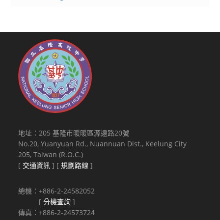
地址：205 基隆市暖暖區源遠路20號
No.20, Yuanyuan Rd., Nuannuan Dist., Keelung City
205, Taiwan (R.O.C.)
[
交通資訊
] [
規劃路線
]
總機：+886-2-24582052
[
分機查詢
]
傳真：+886-2-24573724