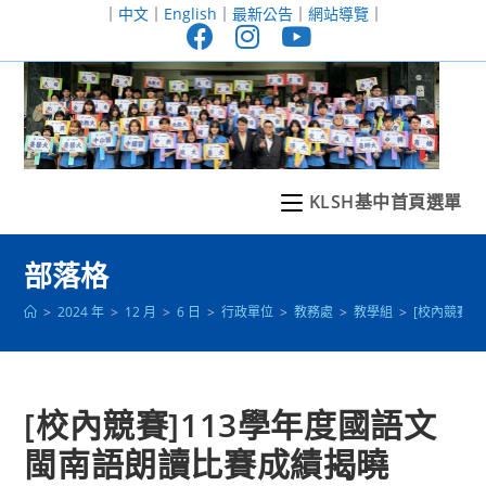
跳
｜
中文
｜
English
｜
最新公告
｜
網站導覽
｜
轉
至
主
要
內
容
KLSH基中首頁選單
部落格
>
2024 年
>
12 月
>
6 日
>
行政單位
>
教務處
>
教學組
>
[校內競賽]
[校內競賽]113學年度國語文
閩南語朗讀比賽成績揭曉