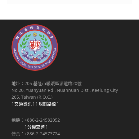
地址：205 基隆市暖暖區源遠路20號
No.20, Yuanyuan Rd., Nuannuan Dist., Keelung City
205, Taiwan (R.O.C.)
[
交通資訊
] [
規劃路線
]
總機：+886-2-24582052
[
分機查詢
]
傳真：+886-2-24573724