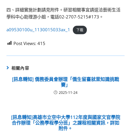
四、詳細實施計劃請見附件。研習相關事宜請逕洽藝術生活
學科中心助理游小姐，電話02-2707-5215#173。
a09530100u_1130015033ax_1
下載
Post Views:
415
相關內容
[訊息轉知] 僑務委員會辦理「僑生留臺就業知識挑戰
賽」
2025-11-24
[訊息轉知]高雄市立空中大學112年度與國家文官學院
合作辦理「公務學程學分班」之課程相關資訊，詳如
附件。