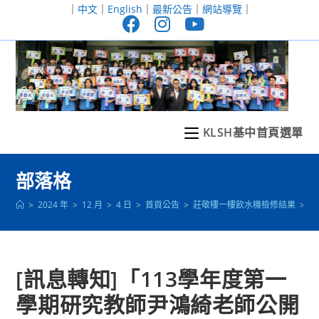
跳
｜
中文
｜
English
｜
最新公告
｜
網站導覽
｜
轉
至
主
要
內
容
KLSH基中首頁選單
部落格
>
2024 年
>
12 月
>
4 日
>
首頁公告
>
莊敬樓一樓飲水機檢修結果
>
[
[訊息轉知]「113學年度第一
學期研究教師尹鴻綺老師公開