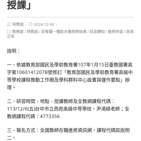
授課」
Post
Post
特教組
2024-12-04
author:
published:
Post
教務處
/
特教組
/
莊敬樓一樓飲水機檢修結果
/
訊息轉知
/
進修研習
/
首頁
category:
公告
說明：
一、依據教育部國民及學前教育署107年1月15日臺教國署高
字第1060141207B號修訂「教育部國民及學前教育署高級中
等學校課程推動工作圈及學科群科中心設置與運作要點」辦
理。
二、研習時間、地點、授課教師及全教網課程代碼：
113/12/6(五)台中市立西苑高級中等學校，尹鴻綺老師；全
教網課程代碼：4773356
三、報名方式：全國教師在職進修資訊網，課程代碼如說明
二。