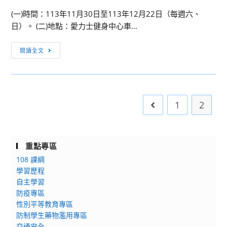
(一)時間：113年11月30日至113年12月22日（每週六、
日）。 (二)地點：愛力士健身中心車...
[活
閱讀全文
動
訊
息]
基
1
2
Go to the previou
隆
少
年
動
重點專區
起
108 課綱
來
學習歷程
計
自主學習
防疫專區
畫
性別平等教育專區
防制學生藥物濫用專區
交通安全