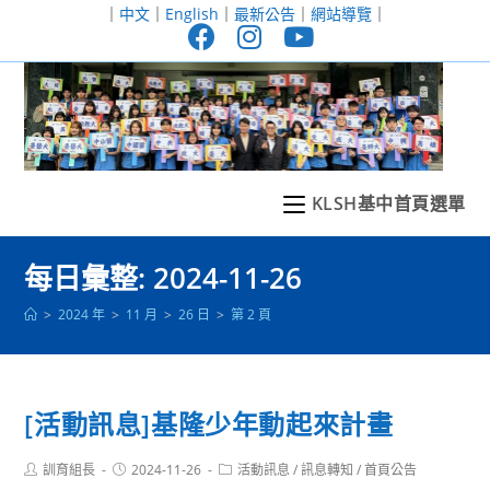
跳
｜
中文
｜
English
｜
最新公告
｜
網站導覽
｜
轉
至
主
要
內
容
KLSH基中首頁選單
每日彙整: 2024-11-26
>
2024 年
>
11 月
>
26 日
>
第 2 頁
[活動訊息]基隆少年動起來計畫
Post
Post
Post
訓育組長
2024-11-26
活動訊息
/
訊息轉知
/
首頁公告
author:
published:
category: