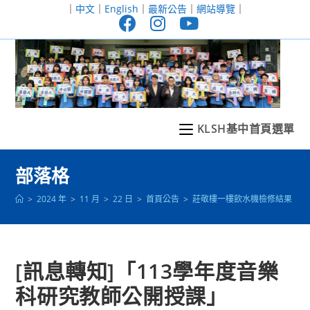
跳
｜
中文
｜
English
｜
最新公告
｜
網站導覽
｜
轉
至
主
要
內
容
KLSH基中首頁選單
部落格
>
2024 年
>
11 月
>
22 日
>
首頁公告
>
莊敬樓一樓飲水機檢修結果
>
[訊息轉知]「113學年度音樂
科研究教師公開授課」