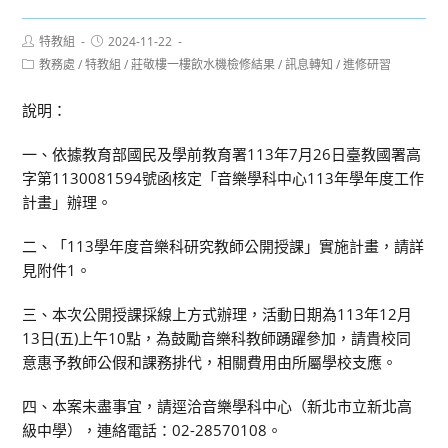
Post
Post
特教組
2024-11-22
author:
published:
Post
教務處
/
特教組
/
莊敬樓一樓飲水機檢修結果
/
訊息轉知
/
進修研習
category:
說明：
一、依據教育部國民及學前教育署113年7月26日臺教國署高
字第1130081594號函核定「音樂學科中心113年學年度工作
計畫」辦理。
二、「113學年度音樂科研究教師公開授課」實施計畫，請詳
見附件1。
三、本次公開授課採線上方式辦理，活動日期為113年12月
13日(五)上午10點，為鼓勵音樂科教師踴躍參加，請貴校同
意惠予教師公假和課務排代，相關費用由所屬學校支應。
四、本案未盡事宜，請逕洽音樂學科中心（新北市立新北高
級中學），連絡電話：02-28570108。