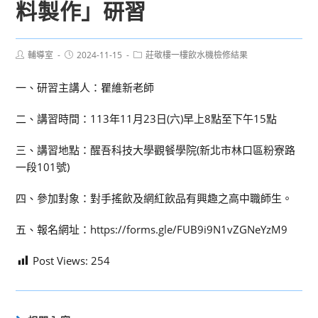
料製作」研習
Post
Post
Post
輔導室
2024-11-15
莊敬樓一樓飲水機檢修結果
author:
published:
category:
一、研習主講人：瞿維新老師
二、講習時間：113年11月23日(六)早上8點至下午15點
三、講習地點：醒吾科技大學觀餐學院(新北市林口區粉寮路
一段101號)
四、參加對象：對手搖飲及網紅飲品有興趣之高中職師生。
五、報名網址：https://forms.gle/FUB9i9N1vZGNeYzM9
Post Views:
254