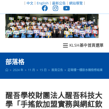
跳
｜
中文
｜
English
｜
最新公告
｜
網站導覽
｜
轉
至
主
要
內
容
KLSH基中首頁選單
部落格
>
2024 年
>
11 月
>
15 日
>
首頁公告
>
莊敬樓一樓飲水機檢修結果
>
醒吾學校財團法人醒吾科技大
學「手搖飲加盟實務與網紅飲