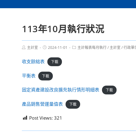
113年10月執行狀況
Post
Post
Post
主計室
2024-11-01
主計報表每月執行
/
主計室
/
行政單
author:
published:
category:
收支餘絀表
下載
平衡表
下載
固定資產建設改良擴充執行情形明細表
下載
產品銷售營運量值表
下載
Post Views:
321