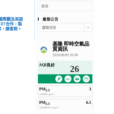
Search
for:
的國際觀及英語
彙整公告
RT合作，製
彙
選取月份
容，請查照。
整
公
告