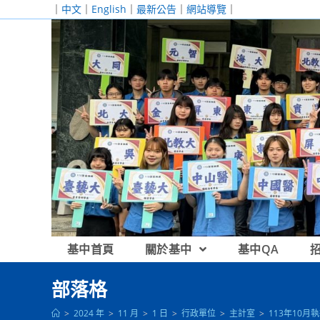
跳
｜
中文
｜
English
｜
最新公告
｜
網站導覽
｜
轉
至
主
要
內
容
基中首頁
關於基中
基中QA
部落格
>
2024 年
>
11 月
>
1 日
>
行政單位
>
主計室
>
113年10月