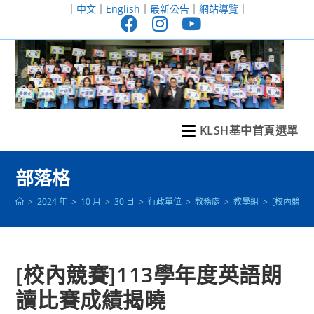
跳
｜
中文
｜
English
｜
最新公告
｜
網站導覽
｜
轉
至
主
要
內
容
KLSH基中首頁選單
部落格
>
2024 年
>
10 月
>
30 日
>
行政單位
>
教務處
>
教學組
>
[校內競賽
[校內競賽]113學年度英語朗
讀比賽成績揭曉