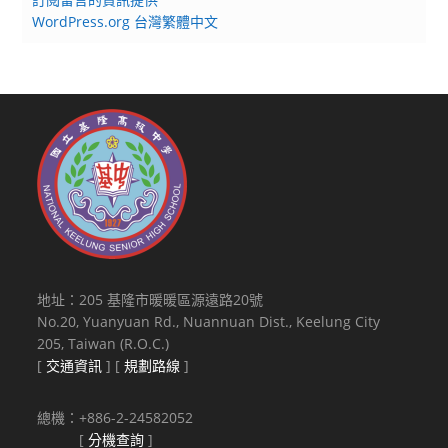
WordPress.org 台灣繁體中文
地址：205 基隆市暖暖區源遠路20號
No.20, Yuanyuan Rd., Nuannuan Dist., Keelung City
205, Taiwan (R.O.C.)
[
交通資訊
] [
規劃路線
]
總機：+886-2-24582052
[
分機查詢
]