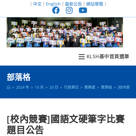
跳
｜
中文
｜
English
｜
最新公告
｜
網站導覽
｜
轉
至
主
要
內
容
KLSH基中首頁選單
部落格
>
2024 年
>
10 月
>
20 日
>
行政單位
>
教務處
>
教學組
>
[校內競賽
[校內競賽]國語文硬筆字比賽
題目公告