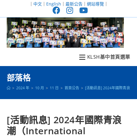
跳
｜
中文
｜
English
｜
最新公告
｜
網站導覽
｜
轉
至
主
要
內
容
KLSH基中首頁選單
部落格
>
2024 年
>
10 月
>
11 日
>
首頁公告
>
[活動訊息] 2024年國際青浪潮（Int
[活動訊息] 2024年國際青浪
潮（International