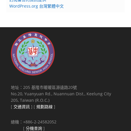
WordPress.org 台灣繁體中文
地址：205 基隆市暖暖區源遠路20號
No.20, Yuanyuan Rd., Nuannuan Dist., Keelung City
205, Taiwan (R.O.C.)
[
交通資訊
] [
規劃路線
]
總機：+886-2-24582052
[
分機查詢
]