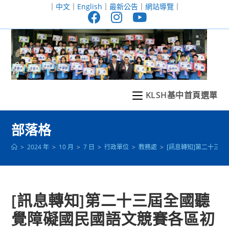
跳
｜
中文
｜
English
｜
最新公告
｜
網站導覽
｜
轉
至
主
要
內
容
KLSH基中首頁選單
部落格
>
2024 年
>
10 月
>
7 日
>
行政單位
>
教務處
>
[訊息轉知]第二十三
[訊息轉知]第二十三屆全國聽
覺障礙國民國語文競賽各區初