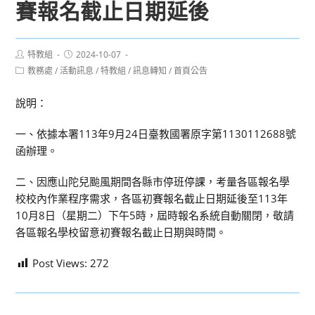
賽報名截止日期延後
Post
Post
特教組
2024-10-07
author:
published:
Post
教務處
/
活動訊息
/
特教組
/
訊息轉知
/
首頁公告
category:
說明：
一、依據本署113年9月24日臺教國署原字第1130112688號
函辦理。
二、因應山陀兒颱風期間各縣市停班停課，考量各區報名學
校校內作業程序需求，各區初賽報名截止日期延後至113年
10月8日（星期二）下午5時，屆時報名系統自動關閉，敬請
各區報名學校留意初賽報名截止日期與時間。
Post Views:
272