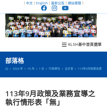
跳
｜
中文
｜
English
｜
最新公告
｜
網站導覽
｜
轉
至
主
要
內
容
KLSH基中首頁選單
部落格
>
2024 年
>
10 月
>
1 日
>
行政單位
>
主計室
>
113年9月政策及業
113年9月政策及業務宣導之
執行情形表「無」