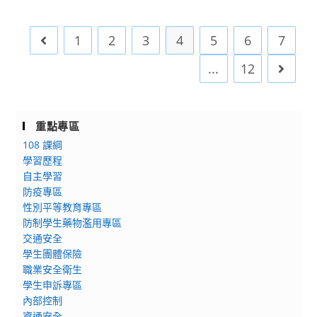
知：
運
發
崑
輸
布
1
2
3
4
5
6
7
Go to the previous page
山
學
令、
科
院
修
...
12
Go to 
技
航
正
大
空
條
學
運
文、
重點專區
數
輸
總
108 課綱
位
物
說
學習歷程
攝
流
明
自主學習
影
組
及
防疫專區
科
碩
條
性別平等教育專區
技
士
文
防制學生藥物濫用專區
暨
程
對
交通安全
Photography
度
照
學生團體保險
國
職業安全衛生
學
表，
際
學生申訴專區
分
請
認
內部控制
班
參
資通安全