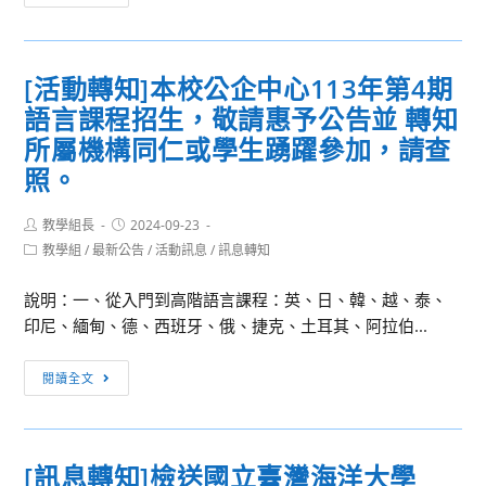
果
共
公
同
告]
舉
[活動轉知]本校公企中心113年第4期
本
辦
語言課程招生，敬請惠予公告並 轉知
校
敬
113
所屬機構同仁或學生踴躍參加，請查
師
年
感
照。
度
恩
公
餐
Post
Post
教學組長
2024-09-23
author:
published:
務
會，
Post
教學組
/
最新公告
/
活動訊息
/
訊息轉知
category:
人
邀
員
說明：一、從入門到高階語言課程：英、日、韓、越、泰、
請
考
印尼、緬甸、德、西班牙、俄、捷克、土耳其、阿拉伯...
全
績
體
[活
暨
同
閱讀全文
動
甄
仁
轉
審
一
知]
委
起
[訊息轉知]檢送國立臺灣海洋大學
本
員
參