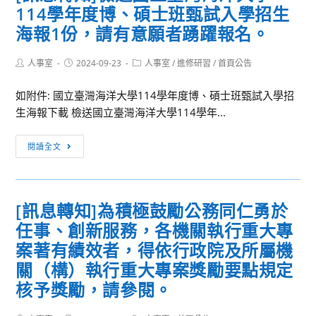
114學年度博、碩士班甄試入學招生
校
會
與
公
海報1份，請有意願者踴躍報名。
辦
歡
企
理
慶
中
重
Post
Post
Post
人事室
2024-09-23
人事室
/
進修研習
/
首頁公告
教
author:
published:
category:
心
新
師
如附件: 國立臺灣海洋大學114學年度博、碩士班甄試入學招
113
票
節！
生海報下載 檢送國立臺灣海洋大學114學年...
年
選
第
票
[訊
4
選
閱讀全文
息
期
委
轉
語
員
知]
言
選
[訊息轉知]為積極鼓勵公務同仁勇於
檢
課
舉
任事、創新服務，各機關執行重大專
送
程
結
國
案著有績效者，得依行政院及所屬機
招
果
立
生，
關（構）執行重大專案獎勵要點規定
臺
敬
核予獎勵，請參閱。
灣
請
海
惠