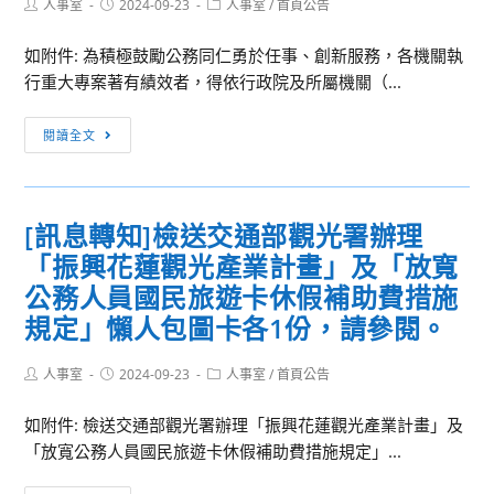
Post
Post
Post
人事室
2024-09-23
人事室
/
首頁公告
洋
author:
published:
category:
予
大
公
如附件: 為積極鼓勵公務同仁勇於任事、創新服務，各機關執
學
告
行重大專案著有績效者，得依行政院及所屬機關（...
114
並
學
[訊
轉
閱讀全文
年
息
知
度
轉
所
博、
知]
屬
[訊息轉知]檢送交通部觀光署辦理
碩
為
機
士
「振興花蓮觀光產業計畫」及「放寬
積
構
班
極
公務人員國民旅遊卡休假補助費措施
同
甄
鼓
仁
規定」懶人包圖卡各1份，請參閱。
試
勵
或
入
公
學
Post
Post
Post
人事室
2024-09-23
人事室
/
首頁公告
學
author:
published:
category:
務
生
招
同
踴
如附件: 檢送交通部觀光署辦理「振興花蓮觀光產業計畫」及
生
仁
躍
「放寬公務人員國民旅遊卡休假補助費措施規定」...
海
勇
參