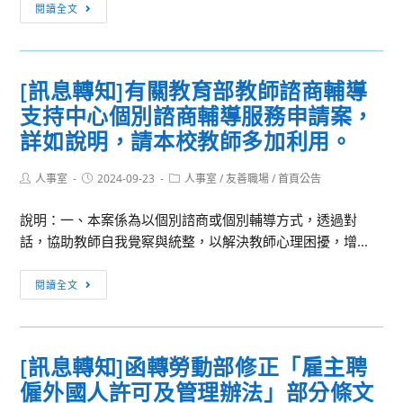
報
[訊
於
加，
閱讀全文
1
息
任
請
份，
轉
事、
查
請
知]
創
照。
[訊息轉知]有關教育部教師諮商輔導
有
檢
新
支持中心個別諮商輔導服務申請案，
意
送
服
願
交
務，
詳如說明，請本校教師多加利用。
者
通
各
踴
部
機
Post
Post
Post
人事室
2024-09-23
人事室
/
友善職場
/
首頁公告
author:
published:
category:
躍
觀
關
報
說明：一、本案係為以個別諮商或個別輔導方式，透過對
光
執
名。
話，協助教師自我覺察與統整，以解決教師心理困擾，增...
署
行
辦
重
[訊
理
大
閱讀全文
息
「振
專
轉
興
案
知]
花
著
[訊息轉知]函轉勞動部修正「雇主聘
有
蓮
有
僱外國人許可及管理辦法」部分條文
關
觀
績