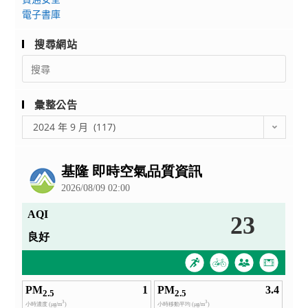
證
(桃
閱。
電子書庫
研
園
習
機
搜尋網站
體
場
Search
驗
班)
for:
營
招
生
彙整公告
簡
彙
2024 年 9 月 (117)
章，
整
請
公
告
有
意
願
者
踴
躍
報
名。