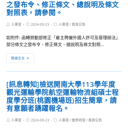
教
之發布令、修正條文、總說明及條文
光
效
育
產
對照表，請參閱。
者，
部
業
得
教
計
依
Post
Post
Post
人事室
2024-09-23
人事室
/
首頁公告
author:
published:
category:
師
畫」
行
諮
如附件: 函轉勞動部修正「雇主聘僱外國人許可及管理辦法」
及
政
商
部分條文之發布令、修正條文、總說明及條文對照...
「放
院
輔
寬
及
[訊
導
公
所
閱讀全文
息
支
務
屬
轉
持
人
機
知]
中
員
關
[訊息轉知]檢送開南大學113學年度
函
心
國
（構）
觀光運輸學院航空運輸物流組碩士程
轉
個
民
執
勞
別
度學分班(桃園機場班)招生簡章，請
旅
行
動
諮
有意願者踴躍報名。
遊
重
部
商
卡
大
修
輔
休
Post
Post
專
Post
人事室
2024-09-23
人事室
/
進修研習
/
首頁公告
author:
published:
category:
正
導
假
案