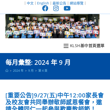
跳
｜
中文
｜
English
｜
最新公告
｜
網站導覽
｜
轉
至
主
要
內
容
KLSH基中首頁選單
每月彙整: 2024 年 9 月
>
2024 年
>
9 月
>
第 4 頁
[重要公告]9/27(五)中午12:00家長會
及校友會共同舉辦敬師感恩餐會，邀
請全體同仁一起參與歡慶教師節！