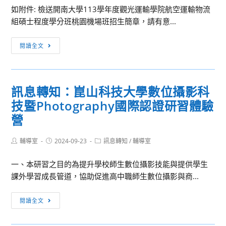
「雇
服
如附件: 檢送開南大學113學年度觀光運輸學院航空運輸物流
補
獎
主
務
組碩士程度學分班桃園機場班招生簡章，請有意...
助
勵
聘
申
費
要
[訊
僱
請
措
閱讀全文
點
息
外
案，
施
規
轉
國
詳
規
定
知]
人
如
定」
核
訊息轉知：崑山科技大學數位攝影科
檢
許
說
懶
予
技暨Photography國際認證研習體驗
送
可
明，
人
獎
開
及
營
請
包
勵，
南
管
本
圖
請
大
理
校
Post
Post
Post
輔導室
2024-09-23
訊息轉知
/
輔導室
卡
參
author:
published:
category:
學
辦
教
各
閱。
一、本研習之目的為提升學校師生數位攝影技能與提供學生
113
法」
師
1
課外學習成長管道，協助促進高中職師生數位攝影與商...
學
部
多
份，
年
分
加
請
訊
度
條
利
閱讀全文
參
息
觀
文
用。
閱。
轉
光
之