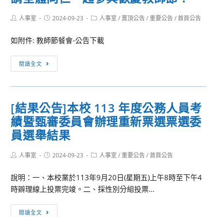
Post
Post
Post
人事室
2024-09-23
人事室
/
置頂公告
/
重要公告
/
首頁公告
author:
published:
category:
如附件: 教師節餐會-公告下載
[重
閱讀全文
要
公
告]9/27(五)
[結果公告]本校 113 年度公務人員考
中
績暨甄審委員會辦理重新票選票選委
午
12:00
員選舉結果
家
長
Post
Post
Post
人事室
2024-09-23
人事室
/
重要公告
/
首頁公告
author:
published:
category:
會
說明：一、本校業於113年9月20日(星期五)上午8時至下午4
及
時辧理線上投票完竣。二、採性別分組投票...
校
友
[結
會
閱讀全文