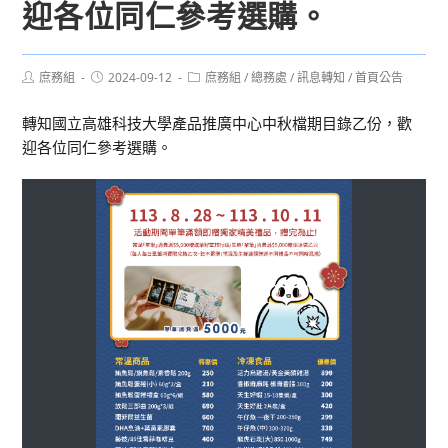
迎各位同仁參考選購。
Post
Post
Post
庶務組
2024-09-12
庶務組
/
總務處
/
訊息轉知
/
首頁公告
author:
published:
category:
轉知國立高雄科技大學產品推廣中心中秋檔期目錄乙份，歡
迎各位同仁參考選購。