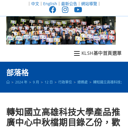
跳
｜
中文
｜
English
｜
最新公告
｜
網站導覽
｜
轉
至
主
要
內
容
KLSH基中首頁選單
部落格
>
2024 年
>
9 月
>
12 日
>
行政單位
>
總務處
>
轉知國立高雄科技大學
轉知國立高雄科技大學產品推
廣中心中秋檔期目錄乙份，歡