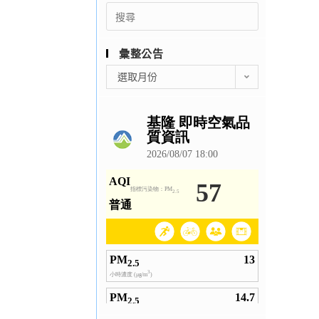
Search
for:
彙整公告
彙
選取月份
整
公
告