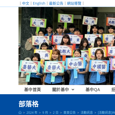
跳
｜
中文
｜
English
｜
最新公告
｜
網站導覽
｜
轉
至
主
要
內
容
基中首頁
關於基中
基中QA
部落格
>
2024 年
>
9 月
>
2 日
>
首頁公告
>
活動訊息
>
[活動訊息]W