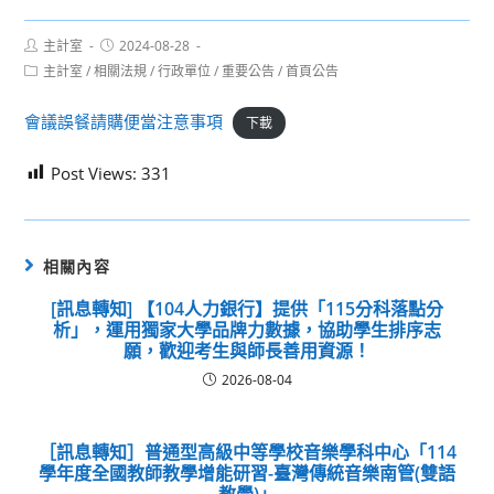
Post
Post
主計室
2024-08-28
author:
published:
Post
主計室
/
相關法規
/
行政單位
/
重要公告
/
首頁公告
category:
會議誤餐請購便當注意事項
下載
Post Views:
331
相關內容
[訊息轉知] 【104人力銀行】提供「115分科落點分
析」，運用獨家大學品牌力數據，協助學生排序志
願，歡迎考生與師長善用資源！
2026-08-04
［訊息轉知］普通型高級中等學校音樂學科中心「114
學年度全國教師教學增能研習-臺灣傳統音樂南管(雙語
教學)」