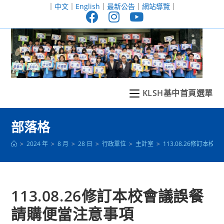
跳
｜
中文
｜
English
｜
最新公告
｜
網站導覽
｜
轉
至
主
要
內
容
KLSH基中首頁選單
部落格
>
2024 年
>
8 月
>
28 日
>
行政單位
>
主計室
>
113.08.26修訂本
113.08.26修訂本校會議誤餐
請購便當注意事項