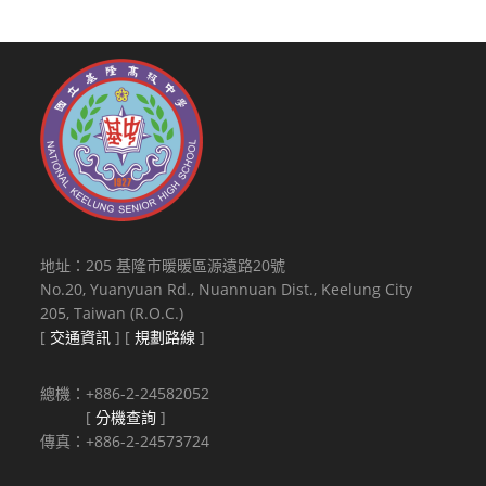
地址：205 基隆市暖暖區源遠路20號
No.20, Yuanyuan Rd., Nuannuan Dist., Keelung City
205, Taiwan (R.O.C.)
[
交通資訊
] [
規劃路線
]
總機：+886-2-24582052
[
分機查詢
]
傳真：+886-2-24573724