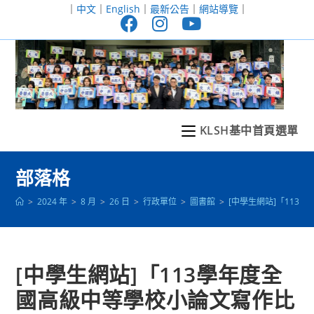
跳
｜
中文
｜
English
｜
最新公告
｜
網站導覽
｜
轉
至
主
要
內
容
KLSH基中首頁選單
部落格
>
2024 年
>
8 月
>
26 日
>
行政單位
>
圖書館
>
[中學生網站]「11
[中學生網站]「113學年度全
國高級中等學校小論文寫作比