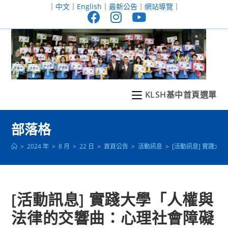
跳
｜
中文
｜
English
｜
最新公告
｜
網站導覽
｜
轉
至
主
要
內
容
KLSH基中首頁選單
部落格
>
2024 年
>
8 月
>
22 日
>
首頁公告
>
活動訊息
>
[活動訊息] 實踐
[活動訊息] 實踐大學「人權與
法律的交響曲：心理社會障礙