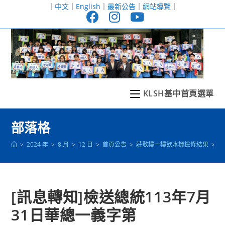
跳
｜
中文
｜
English
｜
最新公告
｜
網站導覽
｜
轉
至
主
要
內
容
KLSH基中首頁選單
部落格
>
2024 年
>
8 月
>
12 日
>
首頁公告
>
莊敬樓一樓飲水機檢修結果
>
[
[訊息轉知]檢送總統113年7月
31日華總一義字第