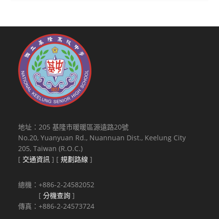
地址：205 基隆市暖暖區源遠路20號
No.20, Yuanyuan Rd., Nuannuan Dist., Keelung City
205, Taiwan (R.O.C.)
[
交通資訊
] [
規劃路線
]
總機：+886-2-24582052
[
分機查詢
]
傳真：+886-2-24573724