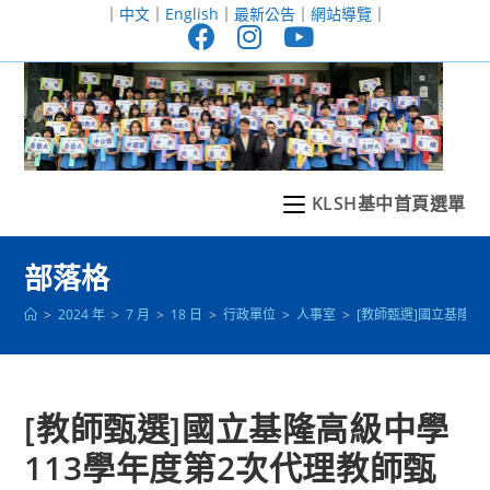
跳
｜
中文
｜
English
｜
最新公告
｜
網站導覽
｜
轉
至
主
要
內
容
KLSH基中首頁選單
部落格
>
2024 年
>
7 月
>
18 日
>
行政單位
>
人事室
>
[教師甄選]國立基隆
[教師甄選]國立基隆高級中學
113學年度第2次代理教師甄