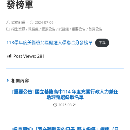
發榜單
Post
Post
試務組長
2024-07-09
author:
published:
Post
招生資訊
/
教務處
/
置頂公告
/
試務組
/
重要公告
/
首頁公告
category:
113學年度美術班北區甄選入學聯合分發榜單
下載
Post Views:
281
相關內容
[重要公告] 國立基隆高中114 年度充實行政人力兼任
助理甄選錄取名單
2025-03-21
[訊息轉知]「我在聽聽看的日子_聾人編導」講座（日