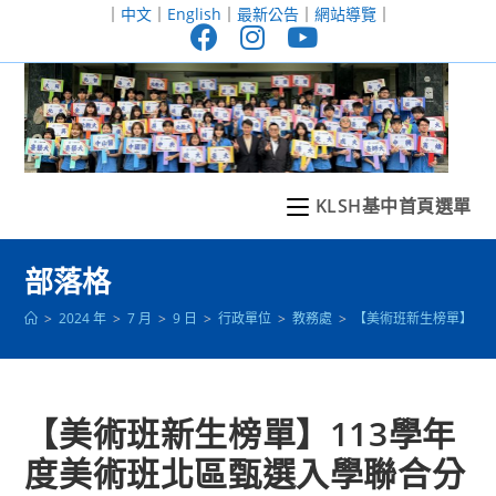
跳
｜
中文
｜
English
｜
最新公告
｜
網站導覽
｜
轉
至
主
要
內
容
KLSH基中首頁選單
部落格
>
2024 年
>
7 月
>
9 日
>
行政單位
>
教務處
>
【美術班新生榜單】11
【美術班新生榜單】113學年
度美術班北區甄選入學聯合分