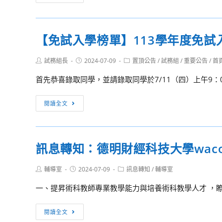
度
術
音
班
樂
新
【免試入學榜單】113學年度免試
班
生
北
榜
Post
Post
Post
試務組長
2024-07-09
置頂公告
/
試務組
/
重要公告
/
首
區
單】
author:
published:
category:
甄
113
首先恭喜錄取同學，並請錄取同學於7/11（四）上午9：00
選
學
入
年
【免
閱讀全文
學
度
試
聯
美
入
合
術
學
訊息轉知：德明財經科技大學wac
分
班
榜
發
北
單】
榜
Post
Post
Post
輔導室
2024-07-09
訊息轉知
/
輔導室
區
113
author:
published:
category:
單
甄
學
一、提昇術科教師專業教學能力與培養術科教學人才 ，瞭
選
年
入
度
訊
閱讀全文
學
免
息