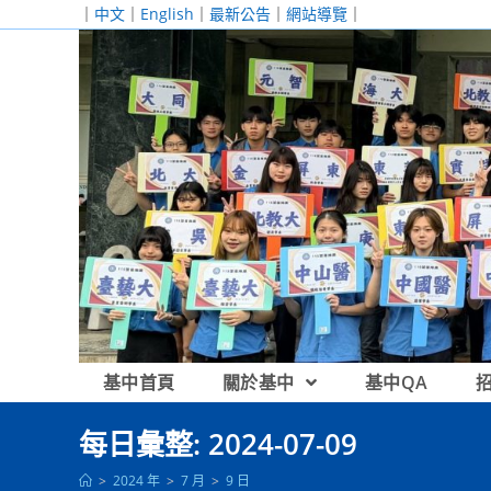
跳
｜
中文
｜
English
｜
最新公告
｜
網站導覽
｜
轉
至
主
要
內
容
基中首頁
關於基中
基中QA
每日彙整: 2024-07-09
>
2024 年
>
7 月
>
9 日