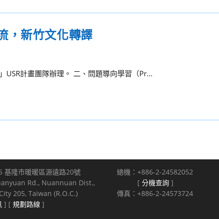
流，新竹文化轉譯
USR計畫團隊辦理。 二、問題導向學習（Pr...
5 基隆市暖暖區源遠路20號
總機：+886-2-24582052
uanyuan Rd., Nuannuan Dist.,
[
分機查詢
]
ity 205, Taiwan (R.O.C.)
傳真：+886-2-24573724
訊
] [
規劃路線
]