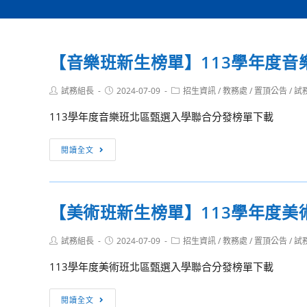
【音樂班新生榜單】113學年度
Post
Post
Post
試務組長
2024-07-09
招生資訊
/
教務處
/
置頂公告
/
試
author:
published:
category:
113學年度音樂班北區甄選入學聯合分發榜單下載
【音
閱讀全文
樂
班
新
【美術班新生榜單】113學年度
生
榜
Post
Post
Post
試務組長
2024-07-09
招生資訊
/
教務處
/
置頂公告
/
試
單】
author:
published:
category:
113
113學年度美術班北區甄選入學聯合分發榜單下載
學
年
【美
閱讀全文