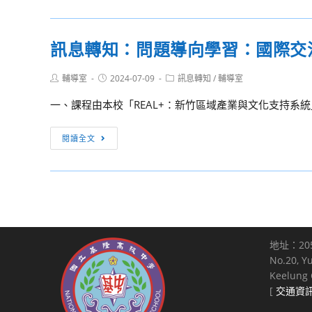
聯
試
轉
合
入
知：
訊息轉知：問題導向學習：國際交
分
學
德
發
錄
明
榜
Post
Post
Post
輔導室
2024-07-09
訊息轉知
/
輔導室
取
財
author:
published:
category:
單
名
經
一、課程由本校「REAL+：新竹區域產業與文化支持系統」
單
科
公
技
訊
閱讀全文
告
大
息
學
轉
wacom
知：
數
問
位
題
創
導
地址：20
作
向
No.20, Y
研
學
Keelung C
習
習：
[
交通資
營
國