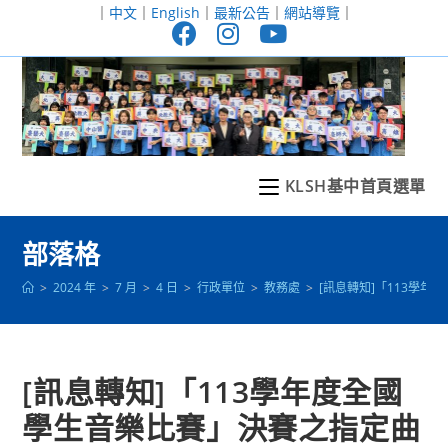
跳
｜
中文
｜
English
｜
最新公告
｜
網站導覽
｜
轉
至
主
要
內
容
KLSH基中首頁選單
部落格
>
2024 年
>
7 月
>
4 日
>
行政單位
>
教務處
>
[訊息轉知]「113學
[訊息轉知]「113學年度全國
學生音樂比賽」決賽之指定曲