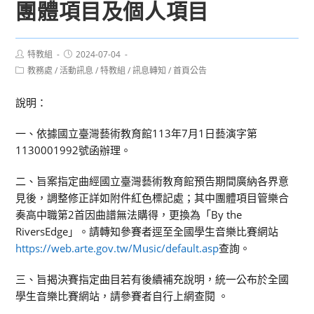
團體項目及個人項目
Post
Post
特教組
2024-07-04
author:
published:
Post
教務處
/
活動訊息
/
特教組
/
訊息轉知
/
首頁公告
category:
說明：
一、依據國立臺灣藝術教育館113年7月1日藝演字第
1130001992號函辦理。
二、旨案指定曲經國立臺灣藝術教育館預告期間廣納各界意
見後，調整修正詳如附件紅色標記處；其中團體項目管樂合
奏高中職第2首因曲譜無法購得，更換為「By the
RiversEdge」。請轉知參賽者逕至全國學生音樂比賽網站
https://web.arte.gov.tw/Music/default.asp
查詢。
三、旨揭決賽指定曲目若有後續補充說明，統一公布於全國
學生音樂比賽網站，請參賽者自行上網查閱 。