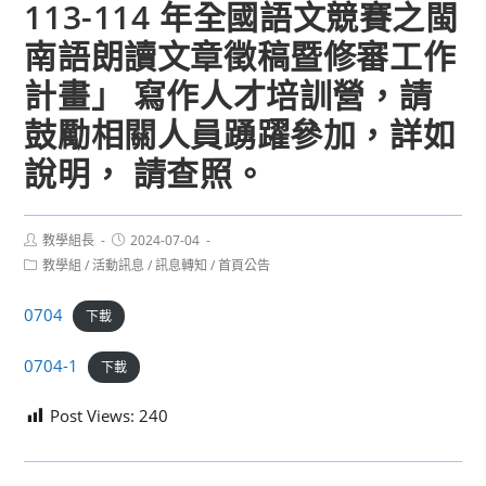
113-114 年全國語文競賽之閩
南語朗讀文章徵稿暨修審工作
計畫」 寫作人才培訓營，請
鼓勵相關人員踴躍參加，詳如
說明， 請查照。
Post
Post
教學組長
2024-07-04
author:
published:
Post
教學組
/
活動訊息
/
訊息轉知
/
首頁公告
category:
0704
下載
0704-1
下載
Post Views:
240