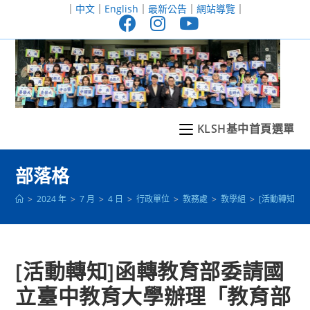
跳
｜
中文
｜
English
｜
最新公告
｜
網站導覽
｜
轉
至
主
要
內
容
KLSH基中首頁選單
部落格
>
2024 年
>
7 月
>
4 日
>
行政單位
>
教務處
>
教學組
>
[活動轉知]
[活動轉知]函轉教育部委請國
立臺中教育大學辦理「教育部