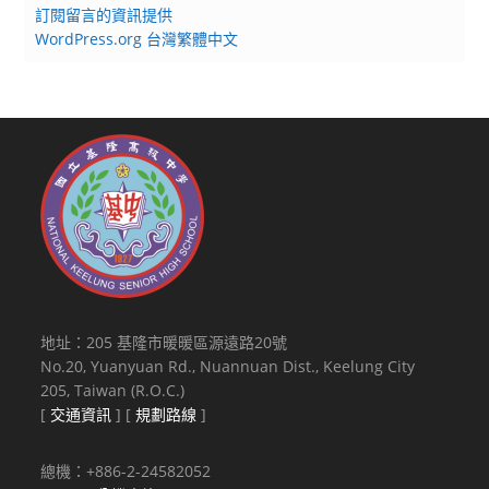
訂閱留言的資訊提供
WordPress.org 台灣繁體中文
地址：205 基隆市暖暖區源遠路20號
No.20, Yuanyuan Rd., Nuannuan Dist., Keelung City
205, Taiwan (R.O.C.)
[
交通資訊
] [
規劃路線
]
總機：+886-2-24582052