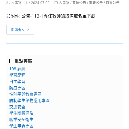
Post
Post
Post
人事室
2024-07-02
人事室
/
置頂公告
/
重要公告
/
首頁公告
author:
published:
category:
如附件: 公告-113-1專任教師錄取備取名單下載
[教
閱讀全文
師
甄
選]
國
重點專區
立
108 課綱
基
學習歷程
隆
自主學習
高
防疫專區
級
性別平等教育專區
中
防制學生藥物濫用專區
學
交通安全
113
學生團體保險
學
職業安全衛生
年
學生申訴專區