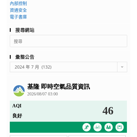
度
內部控制
資通安全
第
電子書庫
1
次
搜尋網站
專
Search
任
for:
教
師
彙整公告
甄
彙
2024 年 7 月 (132)
選
整
錄
公
取
告
名
單