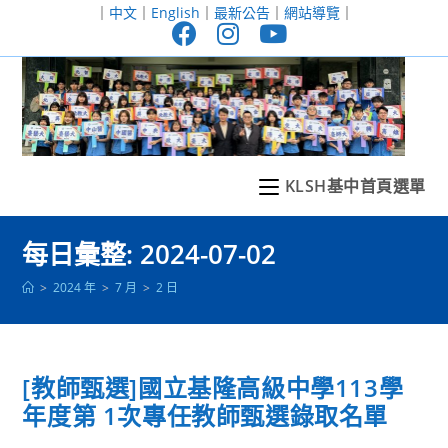
跳
｜
中文
｜
English
｜
最新公告
｜
網站導覽
｜
轉
至
主
要
內
容
KLSH基中首頁選單
每日彙整: 2024-07-02
>
2024 年
>
7 月
>
2 日
[教師甄選]國立基隆高級中學113學
年度第 1次專任教師甄選錄取名單