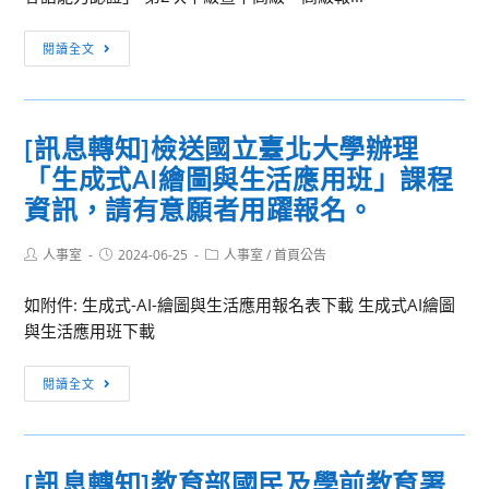
公
年
時
「宜
[訊
閱讀全文
間
起
息
及
追
轉
地
愛
知]
點）
情
[訊息轉知]檢送國立臺北大學辦理
客
及
定
「生成式AI繪圖與生活應用班」課程
家
家
蘭
委
資訊，請有意願者用躍報名。
庭
陽」
員
照
單
會
Post
Post
Post
人事室
2024-06-25
人事室
/
首頁公告
顧
身
author:
published:
category:
委
假
聯
如附件: 生成式-AI-繪圖與生活應用報名表下載 生成式AI繪圖
託
懶
誼
與生活應用班下載
國
人
一
立
包
日
[訊
臺
閱讀全文
及
遊
息
灣
公
活
轉
師
務
動
知]
範
[訊息轉知]教育部國民及學前教育署
人
實
檢
大