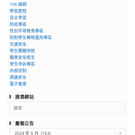
冊
108 課綱
統
之
推
學習歷程
創
教
廣
自主學習
意
師
行
防疫專區
工
於
動
性別平等教育專區
坊:
113
方
防制學生藥物濫用專區
Arduino
年
交通安全
案
循
7
學生團體保險
─
跡
月
職業安全衛生
線
自
學生申訴專區
3
上
走
內部控制
日
家
資通安全
車
（星
長
電子書庫
設
期
工
計
三）
作
搜尋網站
與
前
坊」
Search
實
將
for:
作
簡
歷
彙整公告
表
彙
2024 年 6 月 (163)