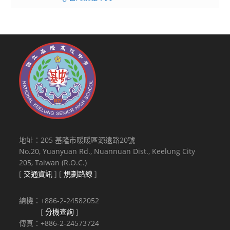
主
旨
註
明
「應
徵
原
民
特
教
組
地址：205 基隆市暖暖區源遠路20號
國
No.20, Yuanyuan Rd., Nuannuan Dist., Keelung City
際
205, Taiwan (R.O.C.)
及
[
交通資訊
] [
規劃路線
]
少
數
總機：+886-2-24582052
族
[
分機查詢
]
群
傳真：+886-2-24573724
教