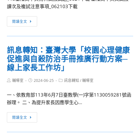
培
月
校
課次及複試注意事項_062103下載
與
訓
1
同
他
考
日
仁
[重
們
閱讀全文
用
至
參
要
的
處/
114
加
公
產
差
年
客
告]
地
勤
7
訊息轉知：臺灣大學「校園心理健康
語
國
獎
月
促進與自殺防治手冊推廣行動方案─
能
立
懲」，
31
力
基
線上家長工作坊」
請
日）
認
隆
同
徵
證
高
Post
Post
Post
輔導室
2024-06-25
訊息轉知
/
輔導室
仁
聘
author:
published:
category:
者，
級
多
商
一、依教育部113年6月7日臺教學(一)字第1130059281號函
核
中
加
借
辦理。 二、為提升家長因應學生心...
予
學
利
教
以
113
用。
師
訊
補
學
閱讀全文
辦
息
休
年
理
轉
一
度
國
知：
日。
第