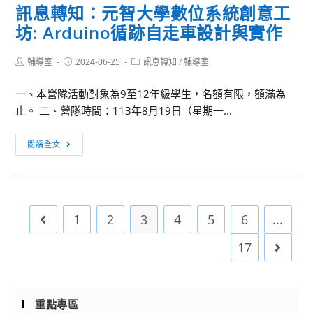
訊息轉知：元智大學數位系統創意工
際
臺
1
教
坊: Arduino循跡自走車設計與實作
灣
次
育
大
專
交
Post
Post
Post
輔導室
2024-06-25
學
訊息轉知
/
輔導室
任
author:
published:
category:
流
「校
教
及
一、本營隊活動對象為9至12年級學生，名額有限，額滿為
園
師
特
止。 二、營隊時間：113年8月19日（星期一...
心
甄
殊
理
選
訊
教
閱讀全文
健
複
息
育
康
試
轉
相
促
注
知：
關
進
意
元
業
與
事
1
2
3
4
5
6
...
Go to the previous page
智
務
自
項
大
案，
17
Go to 
殺
學
請
防
數
有
治
位
意
手
重點專區
系
願