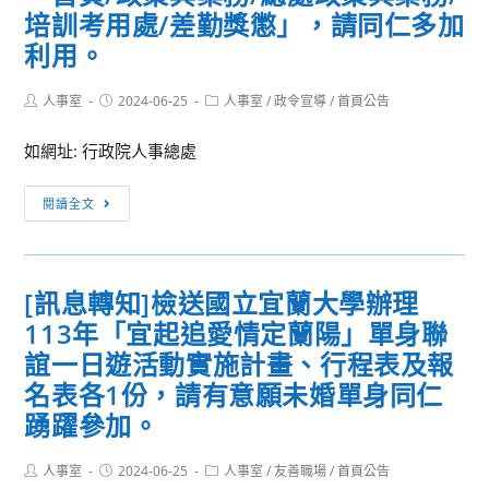
培訓考用處/差勤獎懲」，請同仁多加
念，
公
利用。
務
人
Post
Post
Post
人事室
2024-06-25
人事室
/
政令宣導
/
首頁公告
author:
published:
category:
員
如網址: 行政院人事總處
保
障
[訊
暨
閱讀全文
息
培
轉
訓
知]
委
[訊息轉知]檢送國立宜蘭大學辦理
行
員
113年「宜起追愛情定蘭陽」單身聯
政
會
院
誼一日遊活動實施計畫、行程表及報
特
人
別
名表各1份，請有意願未婚單身同仁
事
辦
踴躍參加。
行
理
政
113
Post
Post
Post
人事室
2024-06-25
人事室
/
友善職場
/
首頁公告
總
author:
published:
category: