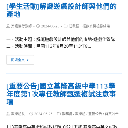
婚
應
中
[學生活動]解謎遊戲設計師與他們的
資
教
單
用
高
產地
訊
育
身
班」
級、
網
部
同
課
高
Post
Post
Post
資訊協行教師
（https://www.dgpa.gov.tw）
國
2024-06-25
莊敬樓一樓飲水機檢修結果
仁
程
級
author:
published:
category:
「首
民
踴
資
報
一、活動主題：解謎遊戲設計師與他們的產地-遊戲化營隊
頁/
及
躍
訊，
名
二、活動時間：民國113年8月20至113年8...
政
學
參
請
事
策
前
加。
有
宜，
[學
閱讀全文
與
教
意
請
生
業
育
願
有
活
務/
署
者
意
動]
總
113
用
[重要公告]國立基隆高級中學113學
願
解
處
學
躍
者
年度第1次專任教師甄選複試注意事
謎
政
年
報
踴
遊
項
策
度
名。
躍
戲
與
（113
報
設
Post
Post
Post
教學組長
2024-06-25
教務處
/
教學組
/
置頂公告
/
首頁公告
業
年
author:
published:
category:
名，
計
務/
8
本
113基隆高中美術科試教試題_0621下載 基隆高中英文試教
師