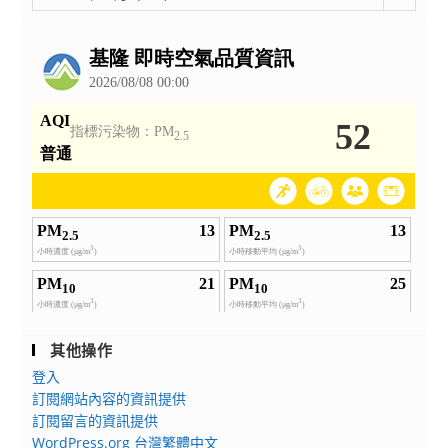
電
整
子
公
告
檔
以
電
子
郵
件
方
式
寄
送
至
e-
1429@mail.kl2ea.gov.tw，
其他操作
並
登入
於
訂閱網站內容的資訊提供
信
訂閱留言的資訊提供
件
WordPress.org 台灣繁體中文