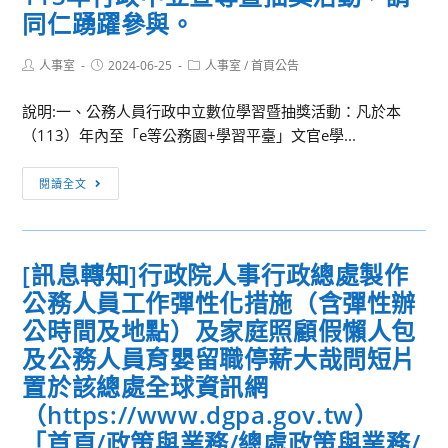
同仁踴躍參與。
Post
Post
Post
人事室
2024-06-25
人事室
/
首頁公告
author:
published:
category:
說明:一、公務人員行政中立數位學習暨抽獎活動：凡於本
（113）年內至「e等公務園+學習平臺」文官e學...
[訊
閱讀全文
息
轉
知]
[訊息轉知]行政院人事行政總處製作
為
公務人員工作彈性化措施（含彈性辦
強
化
公時間及地點）及家庭照顧假懶人包
行
及公務人員育嬰留職停薪大哉問短片
政
置於該總處全球資訊網
中
（https://www.dgpa.gov.tw）
立
「首頁/政策與業務/總處政策與業務/
觀