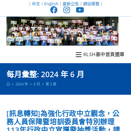
跳
｜
中文
｜
English
｜
最新公告
｜
網站導覽
｜
轉
至
主
要
內
容
KLSH基中首頁選單
每月彙整: 2024 年 6 月
>
2024 年
>
6 月
>
第 3 頁
[訊息轉知]為強化行政中立觀念，公
務人員保障暨培訓委員會特別辦理
113年行政中立宣導暨抽獎活動，請