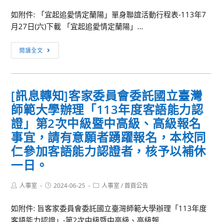
年
處
行
如附件: 「宜起追愛情定蘭陽」單身聯誼活動行程表-113年7
製
政
月27日(六)下載 「宜起追愛情定蘭陽」...
作
中
公
[訊
立
閱讀全文
務
息
宣
人
轉
導
員
知]
暨
[訊息轉知]客家委員會委託國立臺灣
工
檢
抽
作
師範大學辦理「113年度客語能力認
送
獎
彈
國
證」第2次中級暨中高級、高級報名
活
性
立
動，
事宜，請有意願者踴躍報名，本校同
化
宜
請
仁參加客語能力認證者，核予以補休
措
蘭
同
一日。
施
大
仁
（含
學
踴
Post
Post
Post
人事室
2024-06-25
人事室
/
首頁公告
彈
辦
躍
author:
published:
category:
性
理
參
如附件: 旨客家委員會委託國立臺灣師範大學辦理「113年度
辦
113
與。
客語能力認證」-第2次中級暨中高級、高級報...