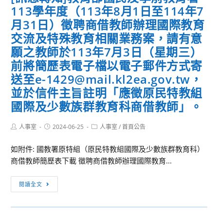
員
113學年度（113年8月1日至114年7
施
送
學
育
計
國
月31日）徵聘商借教師辦理國際教育
辦
嬰
畫、
立
理
交流及特殊教育相關業務案，請有意
留
行
臺
「113
願之教師於113年7月3日（星期三）
職
程
北
年
前將簡歷表電子檔以電子郵件方式寄
停
表
大
度
送至e-1429@mail.kl2ea.gov.tw，
薪
及
學
客
大
並於信件主旨註明「應徵原民特教組
報
辦
語
哉
名
理
國際及少數族群教育科商借教師」。
能
問
表
「生
力
短
各
成
Post
Post
Post
人事室
2024-06-25
人事室
/
首頁公告
認
author:
published:
category:
片
1
式
證」
置
份，
如附件: 國教署原特組（原民特教組國際及少數族群教育科）
AI
第
於
請
商借教師簡歷表下載 徵聘商借教師辦理國際教育...
繪
2
該
有
圖
次
總
[訊
意
與
閱讀全文
中
處
息
願
生
級
全
轉
未
活
暨
球
知]