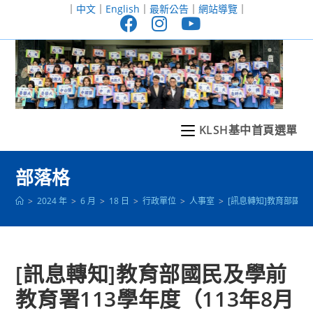
跳
｜
中文
｜
English
｜
最新公告
｜
網站導覽
｜
轉
至
主
要
內
容
KLSH基中首頁選單
部落格
>
2024 年
>
6 月
>
18 日
>
行政單位
>
人事室
>
[訊息轉知]教育部國民
[訊息轉知]教育部國民及學前
教育署113學年度（113年8月