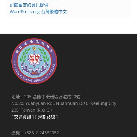
訂閱留言的資訊提供
WordPress.org 台灣繁體中文
地址：205 基隆市暖暖區源遠路20號
No.20, Yuanyuan Rd., Nuannuan Dist., Keelung City
205, Taiwan (R.O.C.)
[
交通資訊
] [
規劃路線
]
總機：+886-2-24582052