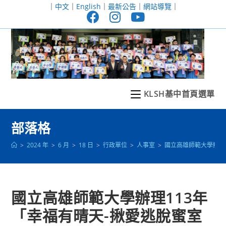
跳
｜
中文
｜
English
｜
最新公告
｜
網站導覽
｜
轉
至
主
要
內
容
KLSH基中首頁選單
部落格
>
2024 年
>
6 月
>
18 日
>
行政單位
>
人事室
>
國立高雄師範大學辦理
國立高雄師範大學辦理113年
「幸福有晴天-揪愛逃脫蜜室